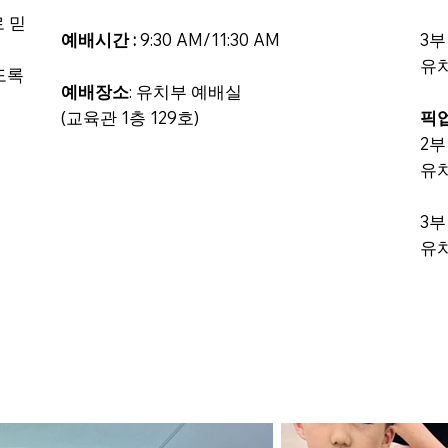
로 믿
예배시간 :
9:30 AM/11:30 AM
3부
유치
도록
예배장소
: 유치부 예배실
(교육관 1층 129호)
픽
2부
유치
3부
유치