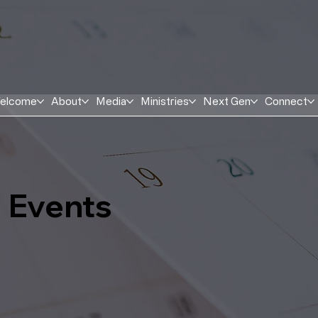
elcome
About
Media
Ministries
Next Gen
Connect
Events